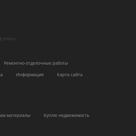
и email)
авки email)
д ключ.
Ремонтно-отделочные работы
жа
Информация
Карта сайта
ам материалы
Куплю недвижимость