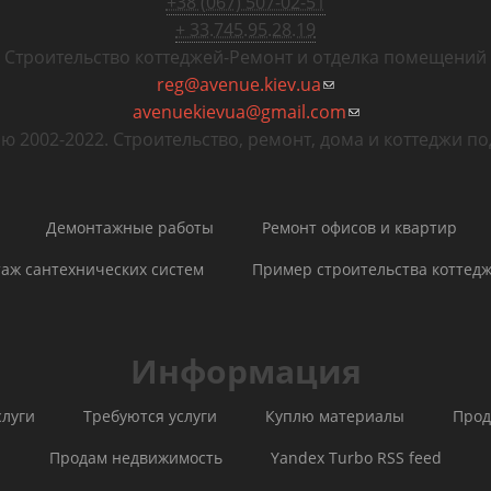
+38 (067) 507-02-51
+ 33.745.95.28.19
Строительство коттеджей
-
Ремонт и отделка помещений
reg@avenue.kiev.ua
(ссылка для отправк
avenuekievua@gmail.com
(ссылка для отпр
ю 2002-2022. Строительство, ремонт, дома и коттеджи по
Демонтажные работы
Ремонт офисов и квартир
аж сантехнических систем
Пример строительства коттед
Информация
слуги
Требуются услуги
Куплю материалы
Прод
Продам недвижимость
Yandex Turbo RSS feed