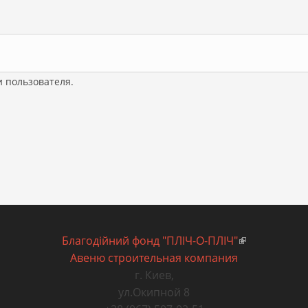
 пользователя.
Благодiйний фонд "ПЛIЧ-О-ПЛIЧ"
(внешняя сс
Авеню строительная компания
г. Киев
,
ул.Окипной 8