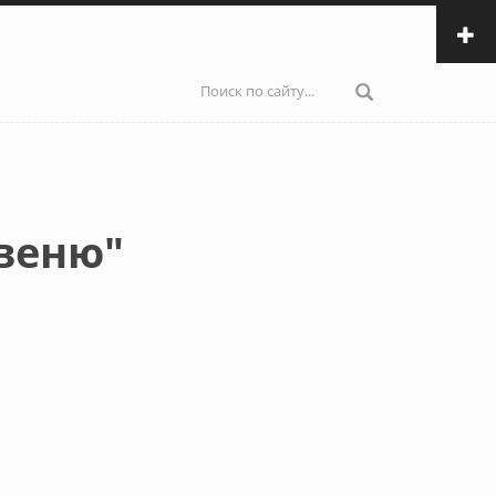
Форма
поиска
веню"
ылка)
и email)
авки email)