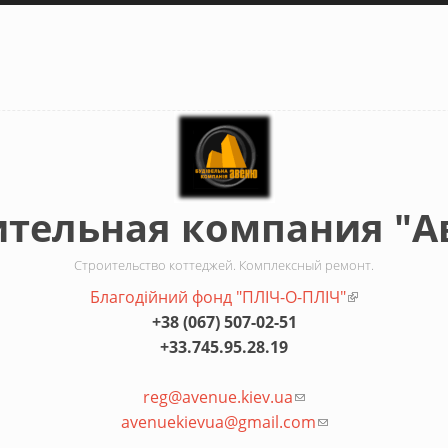
ительная компания "А
Строительство коттеджей. Комплексный ремонт.
Благодiйний фонд "ПЛIЧ-О-ПЛIЧ"
(внешняя сс
+38 (067) 507-02-51
+33.745.95.28.19
reg@avenue.kiev.ua
(ссылка для отправк
avenuekievua@gmail.com
(ссылка для отпр