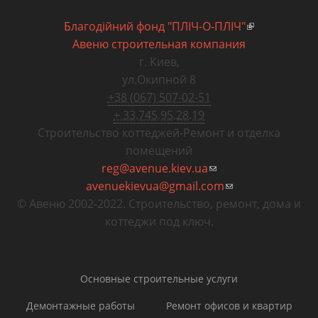
Благодiйний фонд "ПЛIЧ-О-ПЛIЧ"
(внешняя
Авеню строительная компания
ссылка)
г. Киев
,
ул.Окипной 8
+38 (067) 507-02-51
+ 33.745.95.28.19
Строительство коттеджей
-
Ремонт и отделка
помещений
reg@avenue.kiev.ua
(ссылка для
avenuekievua@gmail.com
отправки email)
(ссылка для
© Авеню 2002-2022. Строительство, ремонт, дома и
отправки email)
коттеджи под ключ.
Основные строительные услуги
Демонтажные работы
Ремонт офисов и квартир