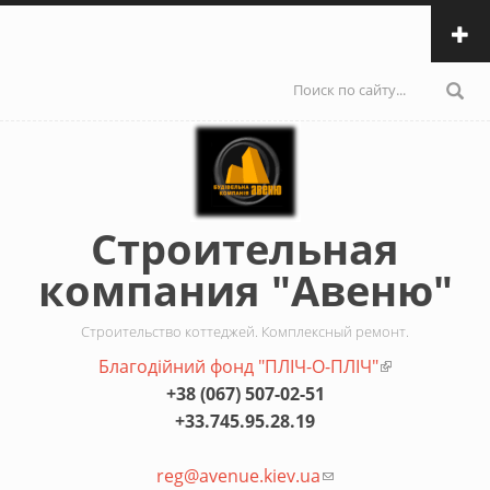
Перейти к основному содержанию
Форма
поиска
Строительная
компания "Авеню"
Строительство коттеджей. Комплексный ремонт.
Благодiйний фонд "ПЛIЧ-О-ПЛIЧ"
(внешняя
+38 (067) 507-02-51
ссылка)
+33.745.95.28.19
reg@avenue.kiev.ua
(ссылка для