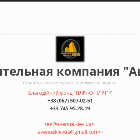
ительная компания "А
Строительство коттеджей. Комплексный ремонт.
Благодiйний фонд "ПЛIЧ-О-ПЛIЧ"
(внешняя сс
+38 (067) 507-02-51
+33.745.95.28.19
reg@avenue.kiev.ua
(ссылка для отправк
avenuekievua@gmail.com
(ссылка для отпр