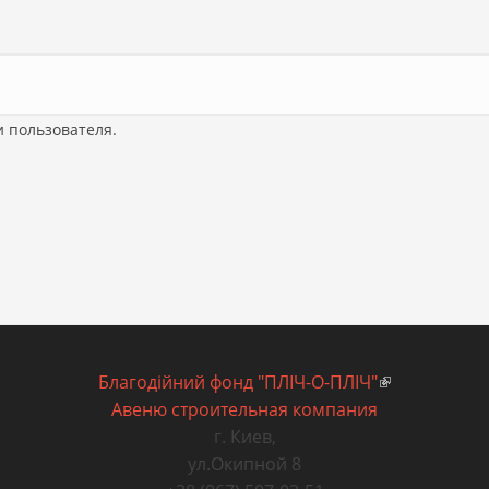
 пользователя.
Благодiйний фонд "ПЛIЧ-О-ПЛIЧ"
(внешняя сс
Авеню строительная компания
г. Киев
,
ул.Окипной 8