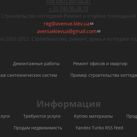
+38 (067) 507-02-51
+ 33.745.95.28.19
Строительство коттеджей
-
Ремонт и отделка помещений
reg@avenue.kiev.ua
(ссылка для отправк
avenuekievua@gmail.com
(ссылка для отпр
ю 2002-2022. Строительство, ремонт, дома и коттеджи по
Демонтажные работы
Ремонт офисов и квартир
аж сантехнических систем
Пример строительства коттед
Информация
слуги
Требуются услуги
Куплю материалы
Прод
Продам недвижимость
Yandex Turbo RSS feed