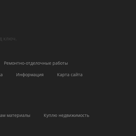
и email)
авки email)
д ключ.
Ремонтно-отделочные работы
жа
Информация
Карта сайта
ам материалы
Куплю недвижимость