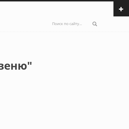
Форма
поиска
веню"
ылка)
и email)
авки email)