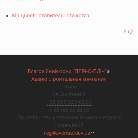
Мощность отопительного котла
Ещё
Благодiйний фонд "ПЛIЧ-О-ПЛIЧ"
(внешняя
Авеню строительная компания
ссылка)
г. Киев
,
ул.Окипной 8
+38 (067) 507-02-51
+ 33.745.95.28.19
Строительство коттеджей
-
Ремонт и отделка
помещений
reg@avenue.kiev.ua
(ссылка для