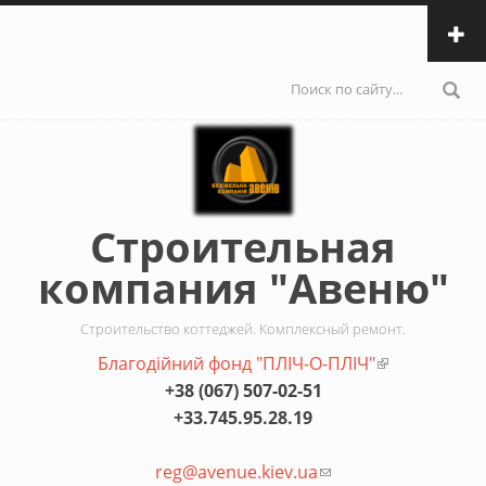
Перейти к основному содержанию
Форма
поиска
Строительная
компания "Авеню"
Строительство коттеджей. Комплексный ремонт.
Благодiйний фонд "ПЛIЧ-О-ПЛIЧ"
(внешняя
+38 (067) 507-02-51
ссылка)
+33.745.95.28.19
reg@avenue.kiev.ua
(ссылка для