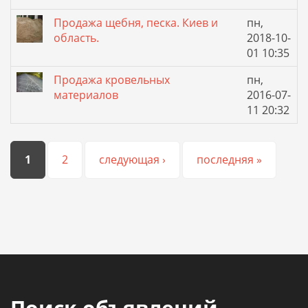
Продажа щебня, песка. Киев и
пн,
область.
2018-10-
01 10:35
Продажа кровельных
пн,
материалов
2016-07-
11 20:32
Страницы
1
2
следующая ›
последняя »
Поиск объявлений