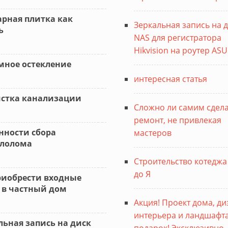
арная плитка как
Зеркальная запись на д
ь
NAS для регистратора
Hikvision на роутер ASU
мное остекление
интересная статья
стка канализации
Сложно ли самим сдел
ремонт, не привлекая
нности сбора
мастеров
лолома
Строительство котеджа 
до Я
риобрести входные
 в частный дом
Акция! Проект дома, д
интерьера и ландшафта 
льная запись на диск