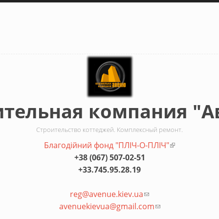
ительная компания "А
Строительство коттеджей. Комплексный ремонт.
Благодiйний фонд "ПЛIЧ-О-ПЛIЧ"
(внешняя сс
+38 (067) 507-02-51
+33.745.95.28.19
reg@avenue.kiev.ua
(ссылка для отправк
avenuekievua@gmail.com
(ссылка для отпр