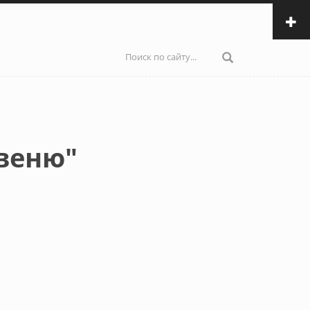
Форма
поиска
веню"
ылка)
и email)
авки email)