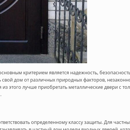
основным критерием является надежность, безопасность
ть свой дом от различных природных факторов, незаконн
 из этого лучше приобретать металлические двери с тол
.
лка)
тветствовать определенному классу защиты. Для частны
станавливать в частный дом модели входных дверей, кот