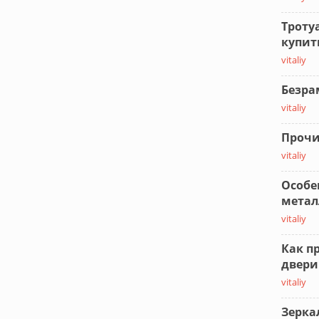
Троту
купит
vitaliy
Безра
vitaliy
Прочи
vitaliy
Особе
метал
vitaliy
Как п
двери
vitaliy
Зерка