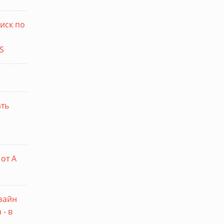
иск по
S
ать
от А
изайн
- в