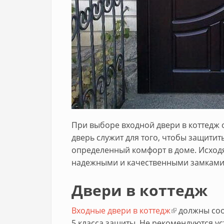
При выборе входной двери в коттедж 
дверь служит для того, чтобы защити
определенный комфорт в доме. Исходя
надежными и качественными замками
Двери в коттедж
Входные двери в коттедж
(внешняя ссы
должны соо
5 класса защиты. Не рекомендуются у