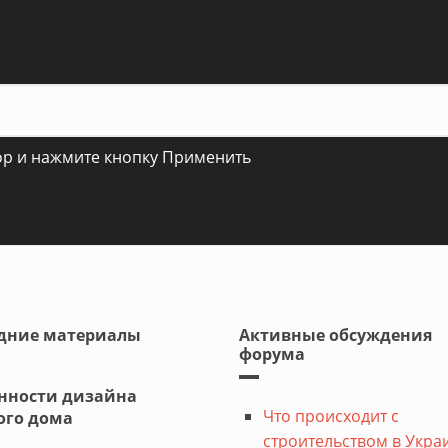
ор и нажмите кнопку Применить
дние материалы
Активные обсуждения
форума
нности дизайна
Что происходит с
ого дома
строительством в Укра