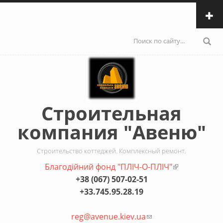
Перейти к основному содержанию
Форма
поиска
Строительная
компания "Авеню"
Строительство коттеджей. Комплексный ремонт.
Благодiйний фонд "ПЛIЧ-О-ПЛIЧ"
(внешняя
+38 (067) 507-02-51
ссылка)
+33.745.95.28.19
reg@avenue.kiev.ua
(ссылка для