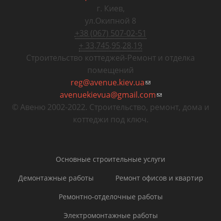
г. Киев
,
ул.Окипной 8
+38 (067) 507-02-51
+ 33.745.95.28.19
Строительство коттеджей
-
Ремонт и отделка
помещений
reg@avenue.kiev.ua
(ссылка для
avenuekievua@gmail.com
отправки email)
(ссылка для
© Авеню 2002-2022. Строительство, ремонт, дома и
отправки email)
коттеджи под ключ.
Основные строительные услуги
Демонтажные работы
Ремонт офисов и квартир
Ремонтно-отделочные работы
Электромонтажные работы