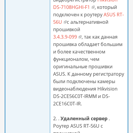
DS-7108HGHI-F1
(внешняя ссылка)
, который
подключен к роутеру
ASUS RT-
56U
(внешняя ссылка)
с альтернативной
прошивкой
3.4.3.9-099
(внешняя ссылка)
, так как данная
прошивка обладает большим
и более качественном
функционалом, чем
оригинальные прошивки
ASUS. К данному регистратору
были подключены камеры
видеонаблюдения Hikvision
DS-2CE56C0T-IRMM и DS-
2CE16C0T-IR.
2. .
Удаленный сервер
.
Роутер ASUS RT-56U с