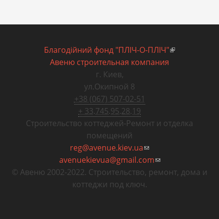
Благодiйний фонд "ПЛIЧ-О-ПЛIЧ"
(внешняя
Авеню строительная компания
ссылка)
г. Киев
,
ул.Окипной 8
+38 (067) 507-02-51
+ 33.745.95.28.19
Строительство коттеджей
-
Ремонт и отделка
помещений
reg@avenue.kiev.ua
(ссылка для
avenuekievua@gmail.com
отправки email)
(ссылка для
© Авеню 2002-2022. Строительство, ремонт, дома и
отправки email)
коттеджи под ключ.