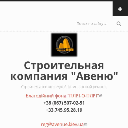
Перейти к основному содержанию
Форма
поиска
Строительная
компания "Авеню"
Строительство коттеджей. Комплексный ремонт.
Благодiйний фонд "ПЛIЧ-О-ПЛIЧ"
(внешняя
+38 (067) 507-02-51
ссылка)
+33.745.95.28.19
reg@avenue.kiev.ua
(ссылка для