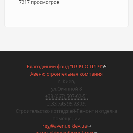
7217 просмотров
Благодiйний фонд "ПЛIЧ-О-ПЛIЧ"
(внешняя
Авеню строительная компания
ссылка)
г. Киев
,
ул.Окипной 8
+38 (067) 507-02-51
+ 33.745.95.28.19
Строительство коттеджей
-
Ремонт и отделка
помещений
reg@avenue.kiev.ua
(ссылка для