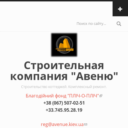
Перейти к основному содержанию
Форма
поиска
Строительная
компания "Авеню"
Строительство коттеджей. Комплексный ремонт.
Благодiйний фонд "ПЛIЧ-О-ПЛIЧ"
(внешняя
+38 (067) 507-02-51
ссылка)
+33.745.95.28.19
reg@avenue.kiev.ua
(ссылка для