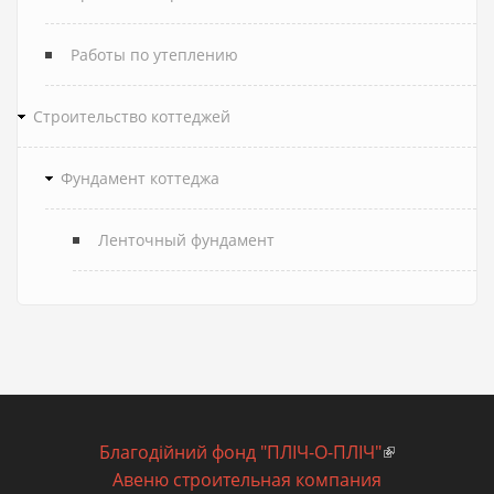
Работы по утеплению
Строительство коттеджей
Фундамент коттеджа
Ленточный фундамент
Благодiйний фонд "ПЛIЧ-О-ПЛIЧ"
(внешняя
Авеню строительная компания
ссылка)