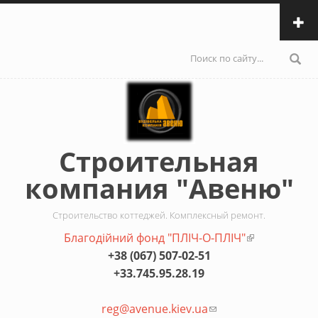
Перейти к основному содержанию
Форма
поиска
Строительная
компания "Авеню"
Строительство коттеджей. Комплексный ремонт.
Благодiйний фонд "ПЛIЧ-О-ПЛIЧ"
(внешняя
+38 (067) 507-02-51
ссылка)
+33.745.95.28.19
reg@avenue.kiev.ua
(ссылка для