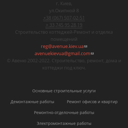
г. Киев
,
ул.Окипной 8
+38 (067) 507-02-51
+ 33.745.95.28.19
Строительство коттеджей
-
Ремонт и отделка
помещений
reg@avenue.kiev.ua
(ссылка для
avenuekievua@gmail.com
отправки email)
(ссылка для
© Авеню 2002-2022. Строительство, ремонт, дома и
отправки email)
коттеджи под ключ.
Основные строительные услуги
Демонтажные работы
Ремонт офисов и квартир
Ремонтно-отделочные работы
Электромонтажные работы