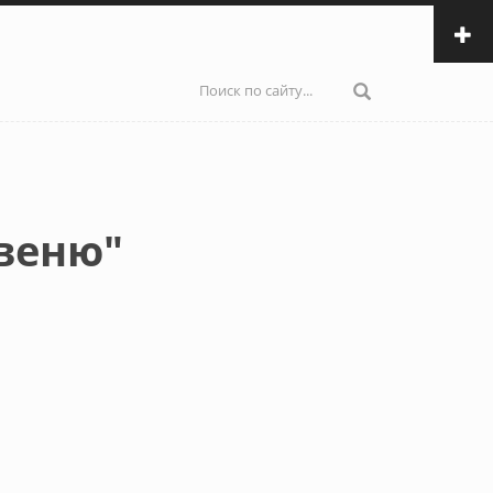
Форма
поиска
веню"
ылка)
и email)
авки email)