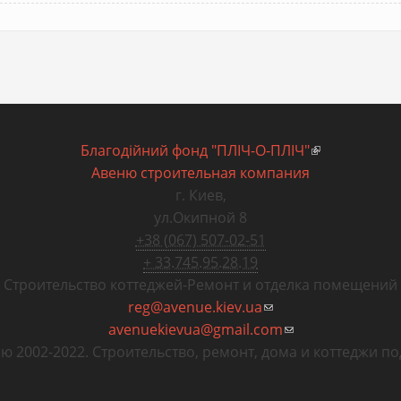
Благодiйний фонд "ПЛIЧ-О-ПЛIЧ"
(внешняя сс
Авеню строительная компания
г. Киев
,
ул.Окипной 8
+38 (067) 507-02-51
+ 33.745.95.28.19
Строительство коттеджей
-
Ремонт и отделка помещений
reg@avenue.kiev.ua
(ссылка для отправк
avenuekievua@gmail.com
(ссылка для отпр
ю 2002-2022. Строительство, ремонт, дома и коттеджи по