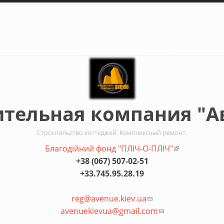
ительная компания "А
Строительство коттеджей. Комплексный ремонт.
Благодiйний фонд "ПЛIЧ-О-ПЛIЧ"
(внешняя сс
+38 (067) 507-02-51
+33.745.95.28.19
reg@avenue.kiev.ua
(ссылка для отправк
avenuekievua@gmail.com
(ссылка для отпр